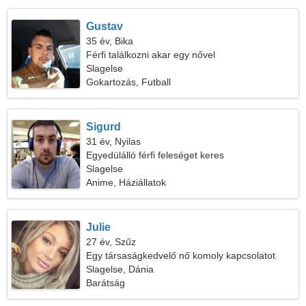
Gustav
35 év, Bika
Férfi találkozni akar egy nővel
Slagelse
Gokartozás, Futball
Sigurd
31 év, Nyilas
Egyedülálló férfi feleséget keres
Slagelse
Anime, Háziállatok
Julie
27 év, Szűz
Egy társaságkedvelő nő komoly kapcsolatot
keres
Slagelse, Dánia
Barátság