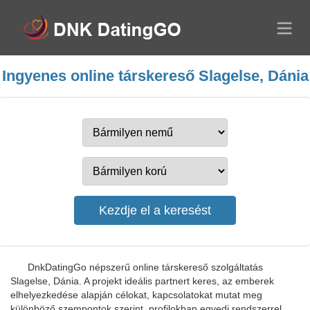
Ingyenes online társkereső Slagelse, Dánia
DnkDatingGo népszerű online társkereső szolgáltatás
Slagelse, Dánia. A projekt ideális partnert keres, az emberek
elhelyezkedése alapján célokat, kapcsolatokat mutat meg
különböző szempontok szerint, profilokban egyedi rendszerrel.