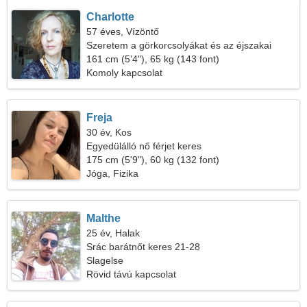
Charlotte
57 éves, Vízöntő
Szeretem a görkorcsolyákat és az éjszakai
klubokat
161 cm (5'4"), 65 kg (143 font)
Komoly kapcsolat
Freja
30 év, Kos
Egyedülálló nő férjet keres
175 cm (5'9"), 60 kg (132 font)
Jóga, Fizika
Malthe
25 év, Halak
Srác barátnőt keres 21-28
Slagelse
Rövid távú kapcsolat