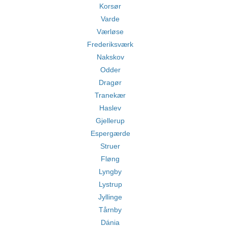
Korsør
Varde
Værløse
Frederiksværk
Nakskov
Odder
Dragør
Tranekær
Haslev
Gjellerup
Espergærde
Struer
Fløng
Lyngby
Lystrup
Jyllinge
Tårnby
Dánia