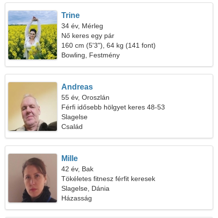
Trine
34 év, Mérleg
Nő keres egy pár
160 cm (5'3"), 64 kg (141 font)
Bowling, Festmény
Andreas
55 év, Oroszlán
Férfi idősebb hölgyet keres 48-53
Slagelse
Család
Mille
42 év, Bak
Tökéletes fitnesz férfit keresek
Slagelse, Dánia
Házasság