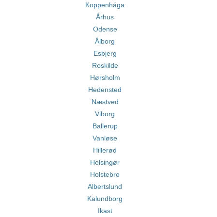
Koppenhága
Århus
Odense
Ålborg
Esbjerg
Roskilde
Hørsholm
Hedensted
Næstved
Viborg
Ballerup
Vanløse
Hillerød
Helsingør
Holstebro
Albertslund
Kalundborg
Ikast