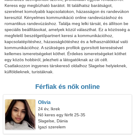
Keress egy megbízható barátot. Itt találhatsz barátságot,
szerelmet komolyabb kapcsolatokon, házasságon és randevúkon
keresztül. Kényelmes kommunikáció online randevúzáshoz és
romantikus randevúzáshoz. Találja meg lelki társát, és állítson be
speciális beállításokat, amelyek közül választhat. Ez a közösség a
megfelelő beszélgetőpartnert keresi a kommunikációhoz,
kapcsolatépítéshez, házasságkötéshez és a felhasználókkal való
kommunikációhoz. A szükséges profilok gyorsított keresésével
kellemes ismeretségeket köthet. Érdekes ismeretségeket köthet
egy közös hobbiról, jelezheti a látogatóknak az úti célt.
Csatlakozzon ingyenes társkereső oldalhoz Slagelse helyieknek,
külföldieknek, turistáknak.
Férfiak és nők online
Olivia
24 év, Ikrek
Nő keres egy férfit 25-35
Slagelse, Dánia
Igazi szerelem