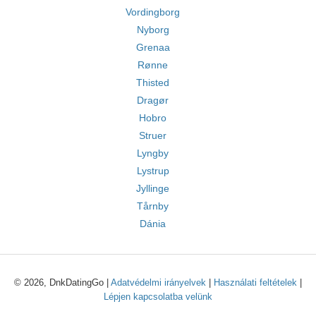
Vordingborg
Nyborg
Grenaa
Rønne
Thisted
Dragør
Hobro
Struer
Lyngby
Lystrup
Jyllinge
Tårnby
Dánia
© 2026, DnkDatingGo |
Adatvédelmi irányelvek
|
Használati feltételek
|
Lépjen kapcsolatba velünk