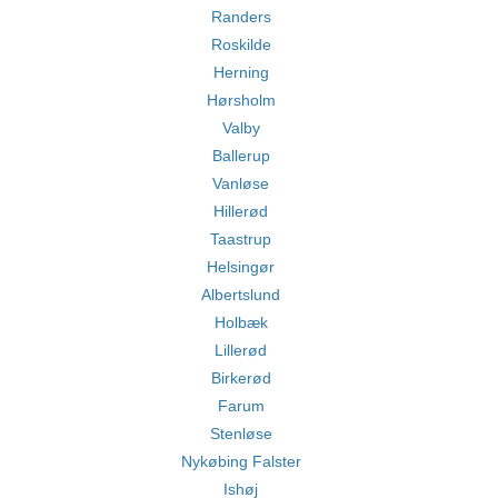
Randers
Roskilde
Herning
Hørsholm
Valby
Ballerup
Vanløse
Hillerød
Taastrup
Helsingør
Albertslund
Holbæk
Lillerød
Birkerød
Farum
Stenløse
Nykøbing Falster
Ishøj