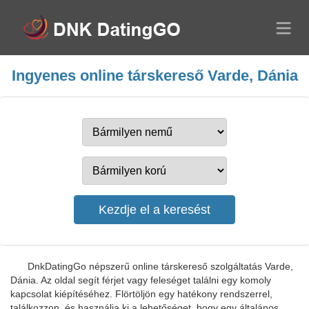
Ingyenes online társkereső Varde, Dánia
DnkDatingGo népszerű online társkereső szolgáltatás Varde,
Dánia. Az oldal segít férjet vagy feleséget találni egy komoly
kapcsolat kiépítéséhez. Flörtöljön egy hatékony rendszerrel,
találkozzon, és használja ki a lehetőséget, hogy egy általános