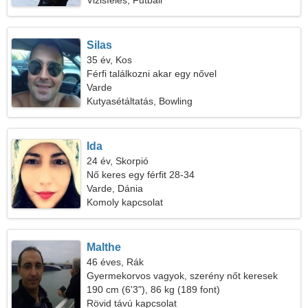
Vizisíelés, Futball
Silas
35 év, Kos
Férfi találkozni akar egy nővel
Varde
Kutyasétáltatás, Bowling
Ida
24 év, Skorpió
Nő keres egy férfit 28-34
Varde, Dánia
Komoly kapcsolat
Malthe
46 éves, Rák
Gyermekorvos vagyok, szerény nőt keresek
190 cm (6'3"), 86 kg (189 font)
Rövid távú kapcsolat