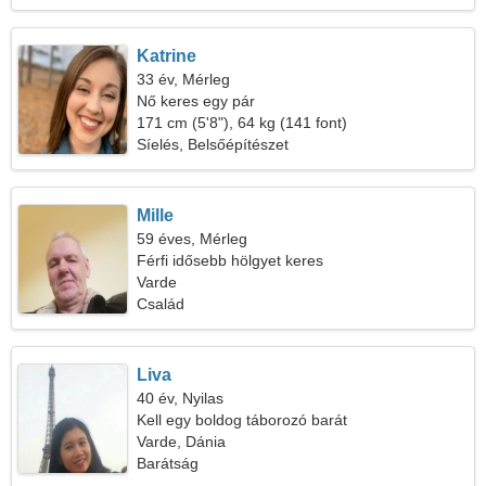
Katrine
33 év, Mérleg
Nő keres egy pár
171 cm (5'8"), 64 kg (141 font)
Síelés, Belsőépítészet
Mille
59 éves, Mérleg
Férfi idősebb hölgyet keres
Varde
Család
Liva
40 év, Nyilas
Kell egy boldog táborozó barát
Varde, Dánia
Barátság