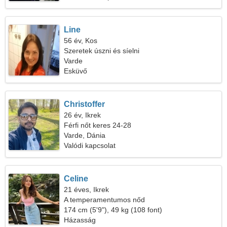
Line
56 év, Kos
Szeretek úszni és síelni
Varde
Esküvő
Christoffer
26 év, Ikrek
Férfi nőt keres 24-28
Varde, Dánia
Valódi kapcsolat
Celine
21 éves, Ikrek
A temperamentumos nőd
174 cm (5'9"), 49 kg (108 font)
Házasság