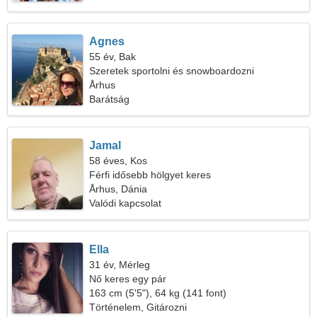
Agnes
55 év, Bak
Szeretek sportolni és snowboardozni
Århus
Barátság
Jamal
58 éves, Kos
Férfi idősebb hölgyet keres
Århus, Dánia
Valódi kapcsolat
Ella
31 év, Mérleg
Nő keres egy pár
163 cm (5'5"), 64 kg (141 font)
Történelem, Gitározni