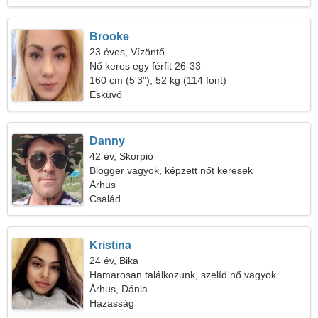
Brooke
23 éves, Vízöntő
Nő keres egy férfit 26-33
160 cm (5'3"), 52 kg (114 font)
Esküvő
Danny
42 év, Skorpió
Blogger vagyok, képzett nőt keresek
Århus
Család
Kristina
24 év, Bika
Hamarosan találkozunk, szelíd nő vagyok
Århus, Dánia
Házasság