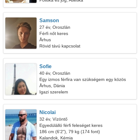
Politika és jog, Atlétika
Samson
27 év, Oroszlán
Férfi nőt keres
Århus
Rövid távú kapcsolat
Sofie
40 év, Oroszlán
Egy izmos férfira van szükségem egy közös
sétához
Århus, Dánia
Igazi szerelem
Nicolai
32 év, Vízöntő
Egyedülálló férfi feleséget keres
186 cm (6'2"), 79 kg (174 font)
Kalandok, Kémia