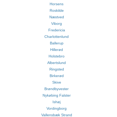
Horsens
Roskilde
Næstved
Viborg
Fredericia
Charlottenlund
Ballerup
Hillerød
Holstebro
Albertslund
Ringsted
Birkerød
Skive
Brøndbyvester
Nykøbing Falster
Ishøj
Vordingborg
Vallensbæk Strand