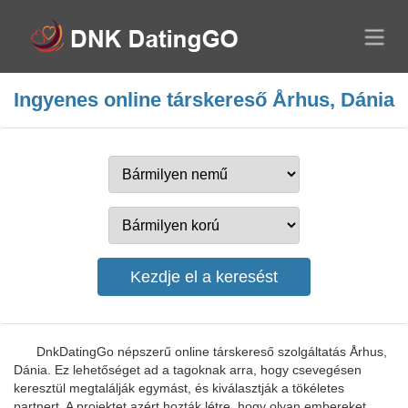
Ingyenes online társkereső Århus, Dánia
DnkDatingGo népszerű online társkereső szolgáltatás Århus,
Dánia. Ez lehetőséget ad a tagoknak arra, hogy csevegésen
keresztül megtalálják egymást, és kiválasztják a tökéletes
partnert. A projektet azért hozták létre, hogy olyan embereket