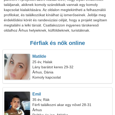
találjanak, akiknek komoly szándékaik vannak egy komoly
kapcsolat kialakítására. Az oldalon megtekintheti a felhasználói
profilokat, és találkozókat kínálhat új ismerőseinek. Jelölje meg
érdeklődési körét és randevúzási célját, hogy a projekt segítsen
megtalálni a lelki társát. Csatlakozzon ingyenes társkereső
oldalhoz Århus helyieknek, külföldieknek, turistáknak.
Férfiak és nők online
Matilde
25 év, Halak
Lány barátot keres 29-32
Århus, Dánia
Komoly kapcsolat
Emil
35 év, Rák
Férfi találkozni akar egy nővel 28-31
Århus