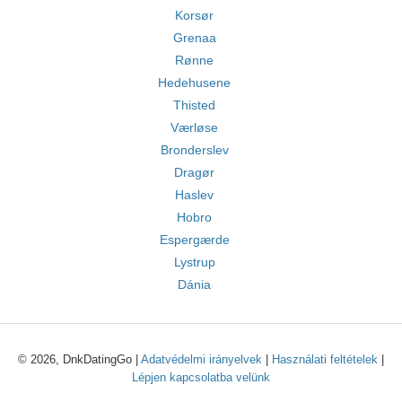
Korsør
Grenaa
Rønne
Hedehusene
Thisted
Værløse
Bronderslev
Dragør
Haslev
Hobro
Espergærde
Lystrup
Dánia
© 2026, DnkDatingGo |
Adatvédelmi irányelvek
|
Használati feltételek
|
Lépjen kapcsolatba velünk