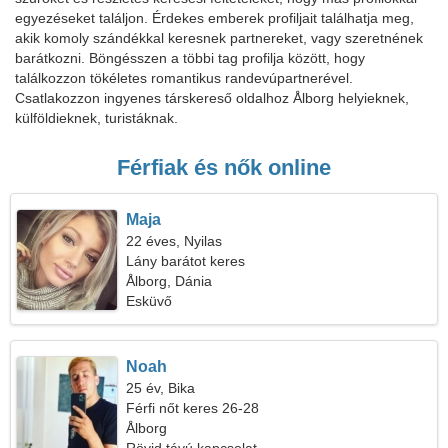
egyezéseket találjon. Érdekes emberek profiljait találhatja meg,
akik komoly szándékkal keresnek partnereket, vagy szeretnének
barátkozni. Böngésszen a többi tag profilja között, hogy
találkozzon tökéletes romantikus randevúpartnerével.
Csatlakozzon ingyenes társkereső oldalhoz Ålborg helyieknek,
külföldieknek, turistáknak.
Férfiak és nők online
Maja
22 éves, Nyilas
Lány barátot keres
Ålborg, Dánia
Esküvő
Noah
25 év, Bika
Férfi nőt keres 26-28
Ålborg