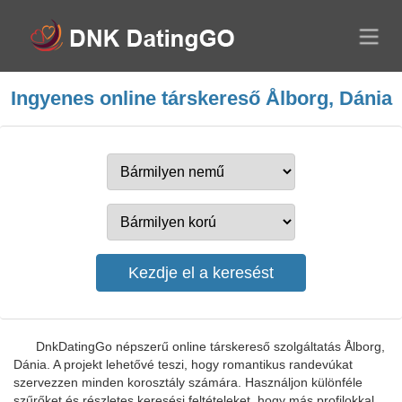
Ingyenes online társkereső Ålborg, Dánia
DnkDatingGo népszerű online társkereső szolgáltatás Ålborg,
Dánia. A projekt lehetővé teszi, hogy romantikus randevúkat
szervezzen minden korosztály számára. Használjon különféle
szűrőket és részletes keresési feltételeket, hogy más profilokkal