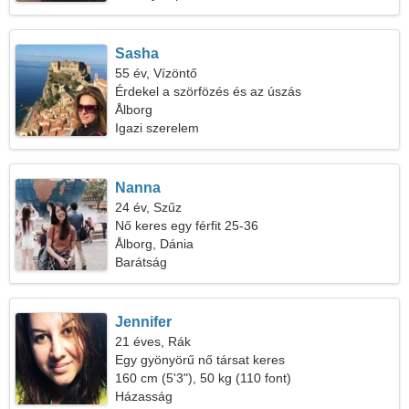
Sasha
55 év, Vízöntő
Érdekel a szörfözés és az úszás
Ålborg
Igazi szerelem
Nanna
24 év, Szűz
Nő keres egy férfit 25-36
Ålborg, Dánia
Barátság
Jennifer
21 éves, Rák
Egy gyönyörű nő társat keres
160 cm (5'3"), 50 kg (110 font)
Házasság