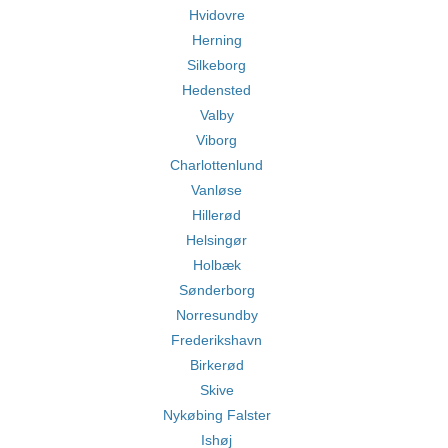
Hvidovre
Herning
Silkeborg
Hedensted
Valby
Viborg
Charlottenlund
Vanløse
Hillerød
Helsingør
Holbæk
Sønderborg
Norresundby
Frederikshavn
Birkerød
Skive
Nykøbing Falster
Ishøj