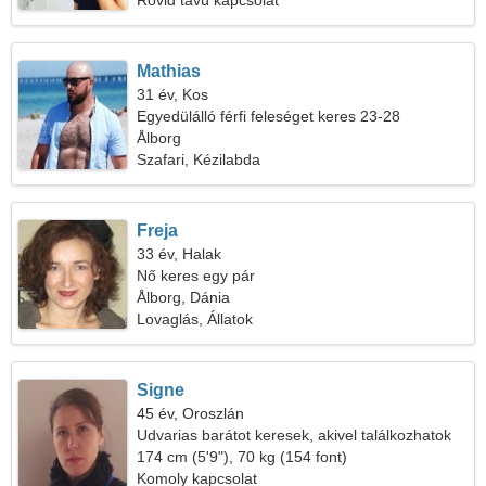
Rövid távú kapcsolat
Mathias
31 év, Kos
Egyedülálló férfi feleséget keres 23-28
Ålborg
Szafari, Kézilabda
Freja
33 év, Halak
Nő keres egy pár
Ålborg, Dánia
Lovaglás, Állatok
Signe
45 év, Oroszlán
Udvarias barátot keresek, akivel találkozhatok
174 cm (5'9"), 70 kg (154 font)
Komoly kapcsolat