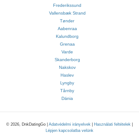
Frederikssund
Vallensbæk Strand
Tønder
Aabenraa
Kalundborg
Grenaa
Varde
Skanderborg
Nakskov
Haslev
Lyngby
Tårnby
Dánia
© 2026, DnkDatingGo |
Adatvédelmi irányelvek
|
Használati feltételek
|
Lépjen kapcsolatba velünk