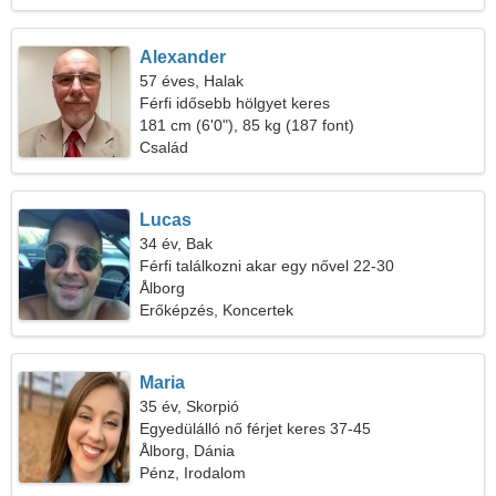
Alexander
57 éves, Halak
Férfi idősebb hölgyet keres
181 cm (6'0"), 85 kg (187 font)
Család
Lucas
34 év, Bak
Férfi találkozni akar egy nővel 22-30
Ålborg
Erőképzés, Koncertek
Maria
35 év, Skorpió
Egyedülálló nő férjet keres 37-45
Ålborg, Dánia
Pénz, Irodalom