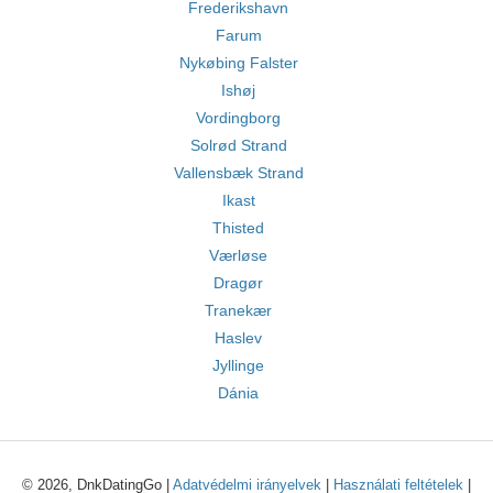
Frederikshavn
Farum
Nykøbing Falster
Ishøj
Vordingborg
Solrød Strand
Vallensbæk Strand
Ikast
Thisted
Værløse
Dragør
Tranekær
Haslev
Jyllinge
Dánia
© 2026, DnkDatingGo |
Adatvédelmi irányelvek
|
Használati feltételek
|