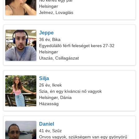
Nő keres egy pár
Helsingør
Jelmez, Lovaglás
Jeppe
36 év, Bika
Egyedülálló férfi feleséget keres 27-32
Helsingør
Utazás, Csillagászat
Silja
26 év, Ikrek
Szia, én egy kíváncsi nő vagyok
Helsingør, Dánia
Házasság
Daniel
41 év, Szűz
Orvos vagyok, szükségem van egy gyönyörű