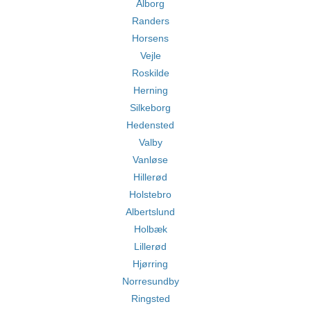
Ålborg
Randers
Horsens
Vejle
Roskilde
Herning
Silkeborg
Hedensted
Valby
Vanløse
Hillerød
Holstebro
Albertslund
Holbæk
Lillerød
Hjørring
Norresundby
Ringsted