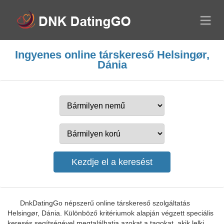
Ingyenes online társkereső Helsingør,
Dánia
DnkDatingGo népszerű online társkereső szolgáltatás
Helsingør, Dánia. Különböző kritériumok alapján végzett speciális
keresés segítségével megtalálhatja azokat a tagokat, akik lelki