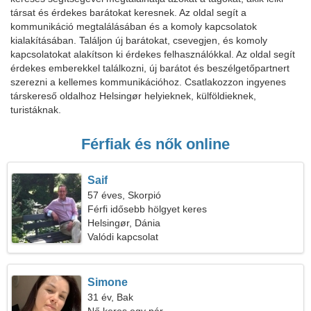
társat és érdekes barátokat keresnek. Az oldal segít a
kommunikáció megtalálásában és a komoly kapcsolatok
kialakításában. Találjon új barátokat, csevegjen, és komoly
kapcsolatokat alakítson ki érdekes felhasználókkal. Az oldal segít
érdekes emberekkel találkozni, új barátot és beszélgetőpartnert
szerezni a kellemes kommunikációhoz. Csatlakozzon ingyenes
társkereső oldalhoz Helsingør helyieknek, külföldieknek,
turistáknak.
Férfiak és nők online
Saif
57 éves, Skorpió
Férfi idősebb hölgyet keres
Helsingør, Dánia
Valódi kapcsolat
Simone
31 év, Bak