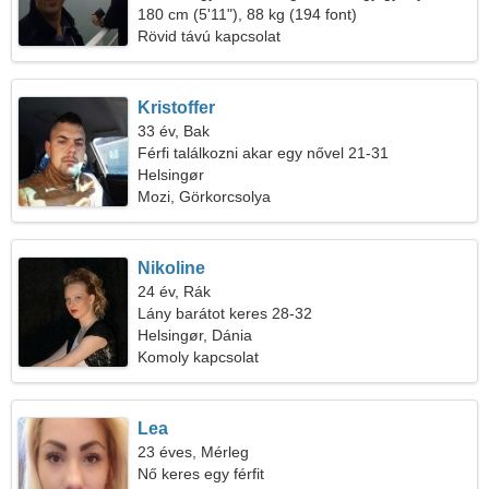
nőre
180 cm (5'11"), 88 kg (194 font)
Rövid távú kapcsolat
Kristoffer
33 év, Bak
Férfi találkozni akar egy nővel 21-31
Helsingør
Mozi, Görkorcsolya
Nikoline
24 év, Rák
Lány barátot keres 28-32
Helsingør, Dánia
Komoly kapcsolat
Lea
23 éves, Mérleg
Nő keres egy férfit