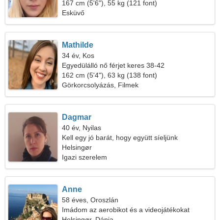
167 cm (5'6"), 55 kg (121 font)
Esküvő
Mathilde
34 év, Kos
Egyedülálló nő férjet keres 38-42
162 cm (5'4"), 63 kg (138 font)
Görkorcsolyázás, Filmek
Dagmar
40 év, Nyilas
Kell egy jó barát, hogy együtt síeljünk
Helsingør
Igazi szerelem
Anne
58 éves, Oroszlán
Imádom az aerobikot és a videojátékokat
Helsingør, Dánia