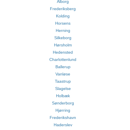
Ålborg
Frederiksberg
Kolding
Horsens
Herning
Silkeborg
Hørsholm
Hedensted
Charlottenlund
Ballerup
Vanløse
Taastrup
Slagelse
Holbæk
Sønderborg
Hjørring
Frederikshavn
Haderslev