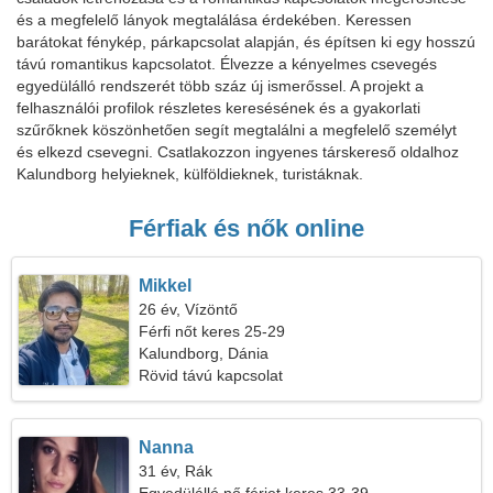
és a megfelelő lányok megtalálása érdekében. Keressen
barátokat fénykép, párkapcsolat alapján, és építsen ki egy hosszú
távú romantikus kapcsolatot. Élvezze a kényelmes csevegés
egyedülálló rendszerét több száz új ismerőssel. A projekt a
felhasználói profilok részletes keresésének és a gyakorlati
szűrőknek köszönhetően segít megtalálni a megfelelő személyt
és elkezd csevegni. Csatlakozzon ingyenes társkereső oldalhoz
Kalundborg helyieknek, külföldieknek, turistáknak.
Férfiak és nők online
Mikkel
26 év, Vízöntő
Férfi nőt keres 25-29
Kalundborg, Dánia
Rövid távú kapcsolat
Nanna
31 év, Rák