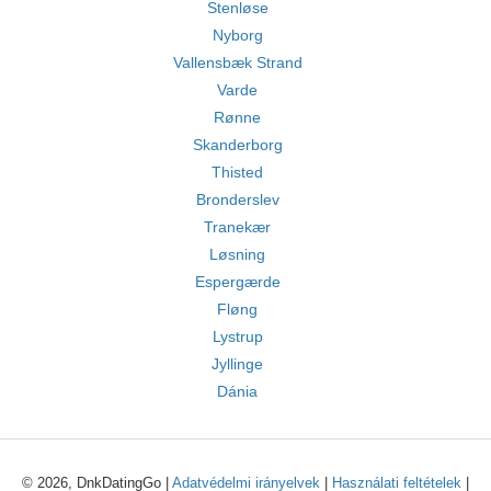
Stenløse
Nyborg
Vallensbæk Strand
Varde
Rønne
Skanderborg
Thisted
Bronderslev
Tranekær
Løsning
Espergærde
Fløng
Lystrup
Jyllinge
Dánia
© 2026, DnkDatingGo |
Adatvédelmi irányelvek
|
Használati feltételek
|