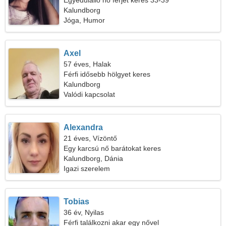
Egyedülálló nő férjet keres 33-39
Kalundborg
Jóga, Humor
Axel
57 éves, Halak
Férfi idősebb hölgyet keres
Kalundborg
Valódi kapcsolat
Alexandra
21 éves, Vízöntő
Egy karcsú nő barátokat keres
Kalundborg, Dánia
Igazi szerelem
Tobias
36 év, Nyilas
Férfi találkozni akar egy nővel