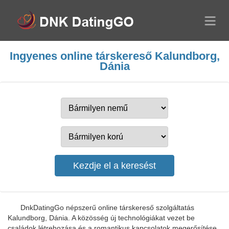
Ingyenes online társkereső Kalundborg,
Dánia
DnkDatingGo népszerű online társkereső szolgáltatás
Kalundborg, Dánia. A közösség új technológiákat vezet be
családok létrehozása és a romantikus kapcsolatok megerősítése