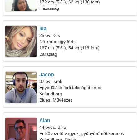
172 cm (5'8"), 62 kg (136 font)
Házasság
Ida
25 év, Kos
Nő keres egy férfit
167 cm (5'6"), 54 kg (119 font)
Barátság
Jacob
32 év, Ikrek
Egyedülálló férfi feleséget keres
Kalundborg
Blues, Művészet
Alan
44 éves, Bika
Felsővezető vagyok, gyönyörű nőt keresek
Kalundborg, Dánia