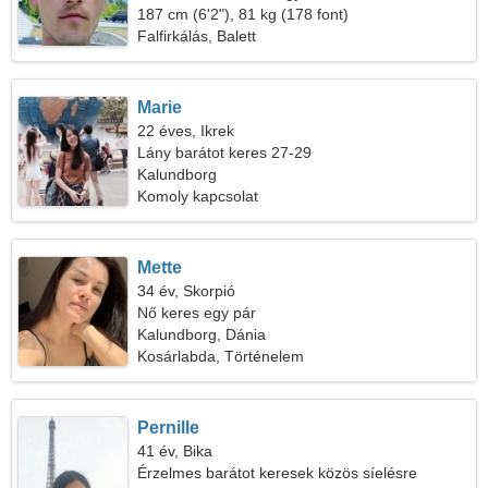
187 cm (6'2"), 81 kg (178 font)
Falfirkálás, Balett
Marie
22 éves, Ikrek
Lány barátot keres 27-29
Kalundborg
Komoly kapcsolat
Mette
34 év, Skorpió
Nő keres egy pár
Kalundborg, Dánia
Kosárlabda, Történelem
Pernille
41 év, Bika
Érzelmes barátot keresek közös síelésre