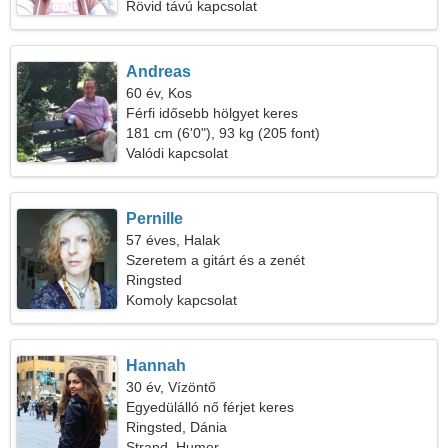
Rövid távú kapcsolat
Andreas
60 év, Kos
Férfi idősebb hölgyet keres
181 cm (6'0"), 93 kg (205 font)
Valódi kapcsolat
Pernille
57 éves, Halak
Szeretem a gitárt és a zenét
Ringsted
Komoly kapcsolat
Hannah
30 év, Vízöntő
Egyedülálló nő férjet keres
Ringsted, Dánia
Strand, Humor