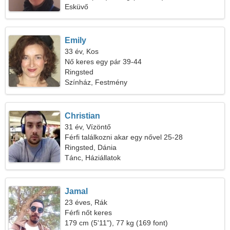
Esküvő
Emily
33 év, Kos
Nő keres egy pár 39-44
Ringsted
Színház, Festmény
Christian
31 év, Vízöntő
Férfi találkozni akar egy nővel 25-28
Ringsted, Dánia
Tánc, Háziállatok
Jamal
23 éves, Rák
Férfi nőt keres
179 cm (5'11"), 77 kg (169 font)