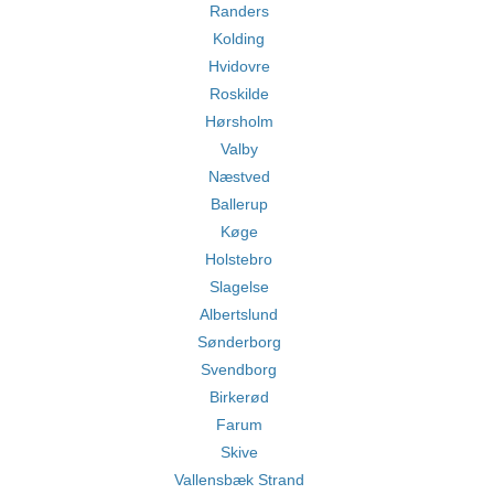
Randers
Kolding
Hvidovre
Roskilde
Hørsholm
Valby
Næstved
Ballerup
Køge
Holstebro
Slagelse
Albertslund
Sønderborg
Svendborg
Birkerød
Farum
Skive
Vallensbæk Strand