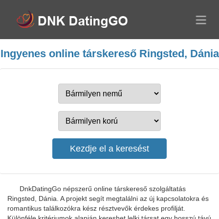
Ingyenes online társkereső Ringsted, Dánia
DnkDatingGo népszerű online társkereső szolgáltatás
Ringsted, Dánia. A projekt segít megtalálni az új kapcsolatokra és
romantikus találkozókra kész résztvevők érdekes profilját.
Különféle kritériumok alapján kereshet lelki társat egy hosszú távú