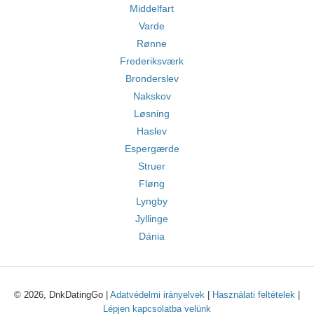
Middelfart
Varde
Rønne
Frederiksværk
Bronderslev
Nakskov
Løsning
Haslev
Espergærde
Struer
Fløng
Lyngby
Jyllinge
Dánia
© 2026, DnkDatingGo |
Adatvédelmi irányelvek
|
Használati feltételek
|
Lépjen kapcsolatba velünk