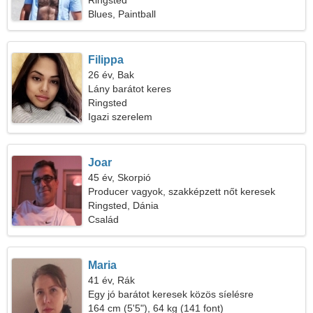
Ringsted
Blues, Paintball
Filippa
26 év, Bak
Lány barátot keres
Ringsted
Igazi szerelem
Joar
45 év, Skorpió
Producer vagyok, szakképzett nőt keresek
Ringsted, Dánia
Család
Maria
41 év, Rák
Egy jó barátot keresek közös síelésre
164 cm (5'5"), 64 kg (141 font)