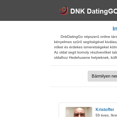
I
DnkDatingGo népszerű online társk
kényelmes szűrő segítségével kiválasz
nőket és érdekes ismeretségeket kötni.
Az oldal segít komoly résztvevőket ta
oldalhoz Hedehusene helyieknek, külfö
Kristoffer
59 éves, Ikr