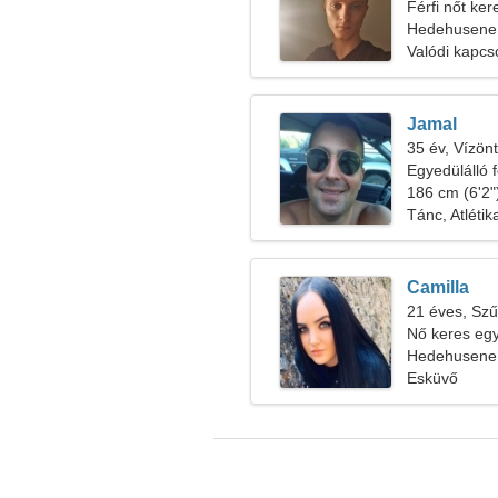
Férfi nőt ker
Hedehusene,
Valódi kapcs
Jamal
35 év, Vízön
Egyedülálló f
186 cm (6'2")
Tánc, Atlétik
Camilla
21 éves, Sz
Nő keres egy 
Hedehusene,
Esküvő