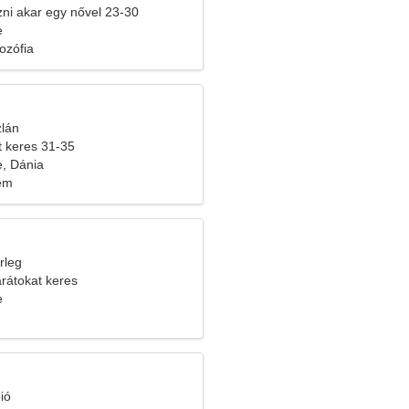
ozni akar egy nővel 23-30
e
lozófia
zlán
t keres 31-35
, Dánia
lem
rleg
arátokat keres
e
ió