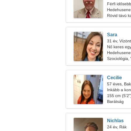
Férfi időseb
Hedehusene,
Rövid távú k
Sara
31 év, Vízön
Nő keres egy
Hedehusene
Szociológia,
Cecilie
57 éves, Bak
Inkább a kon
szeretem
155 cm (5'2")
Barátság
Nichlas
24 év, Rák