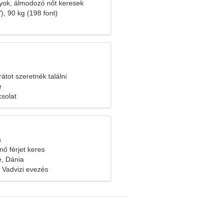
yok, álmodozó nőt keresek
), 90 kg (198 font)
átot szeretnék találni
e
solat
s
nő férjet keres
, Dánia
 Vadvizi evezés