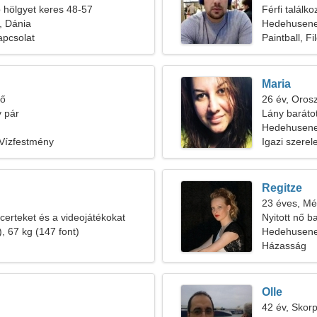
b hölgyet keres 48-57
Férfi találk
 Dánia
Hedehusen
apcsolat
Paintball, Fi
Maria
tő
26 év, Oros
 pár
Lány baráto
Hedehusene
 Vízfestmény
Igazi szere
Regitze
23 éves, Mé
certeket és a videojátékokat
Nyitott nő b
, 67 kg (147 font)
Hedehusen
Házasság
Olle
42 év, Skorp