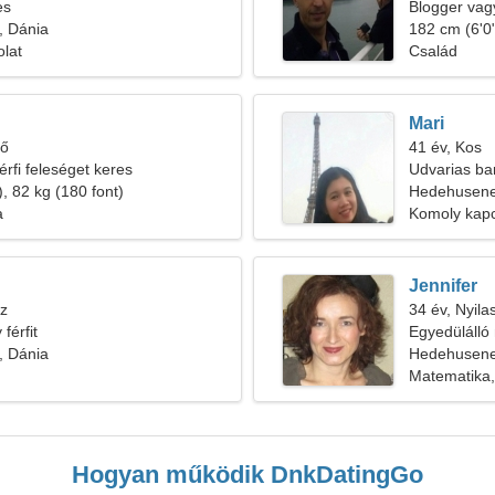
es
Blogger vag
 Dánia
182 cm (6'0"
olat
Család
Mari
tő
41 év, Kos
érfi feleséget keres
Udvarias bar
, 82 kg (180 font)
Hedehusen
a
Komoly kapc
Jennifer
űz
34 év, Nyila
férfit
Egyedülálló 
 Dánia
Hedehusene
Matematika,
Hogyan működik DnkDatingGo