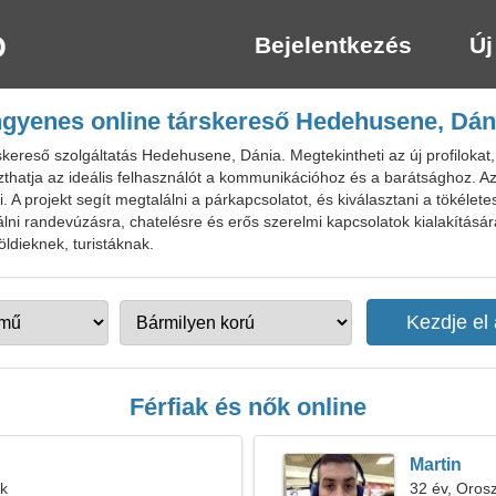
Bejelentkezés
Új
ngyenes online társkereső Hedehusene, Dán
ereső szolgáltatás Hedehusene, Dánia. Megtekintheti az új profilokat, 
thatja az ideális felhasználót a kommunikációhoz és a barátsághoz. Az 
 A projekt segít megtalálni a párkapcsolatot, és kiválasztani a tökélete
lálni randevúzásra, chatelésre és erős szerelmi kapcsolatok kialakítás
ldieknek, turistáknak.
Férfiak és nők online
Martin
ek
32 év, Oros